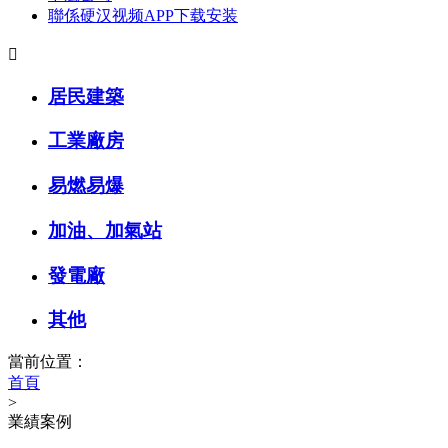
聯係硬汉视频APP下载安装

居民建築
工業廠房
易燃易爆
加油、加氣站
發電廠
其他
當前位置：
首頁
>
業績案例