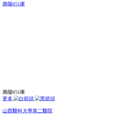
壽陽651庫
壽陽651庫
更多
山西醫科大學第二醫院