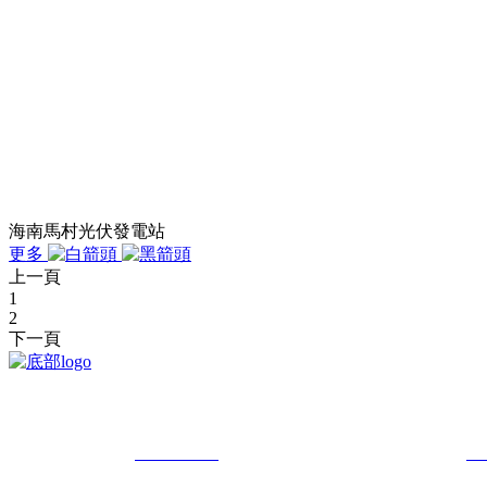
海南馬村光伏發電站
更多
上一頁
1
2
下一頁
我司是在2016年3月成立的雷電防護機構。
總經理 ：趙 總
18902426210
業務副總：王經理
18